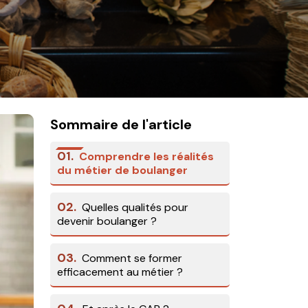
Sommaire de l'article
01.
Comprendre les réalités
du métier de boulanger
02.
Quelles qualités pour
devenir boulanger ?
03.
Comment se former
efficacement au métier ?