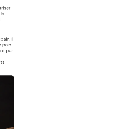
triser
 la
.
ain, il
e pain
ant par
ts,