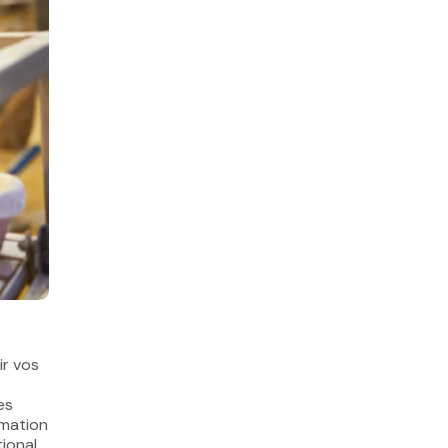
ir vos
es
rmation
ional.