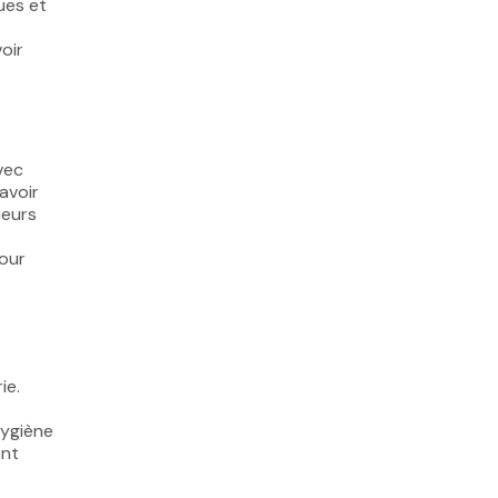
ues et
voir
avec
avoir
ieurs
pour
ie.
hygiène
ent