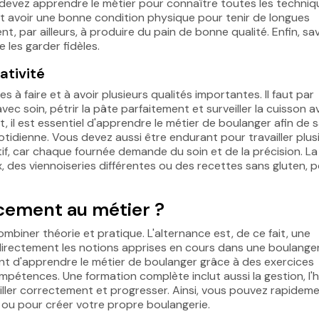
 devez apprendre le métier pour connaître toutes les techniq
faut avoir une bonne condition physique pour tenir de longues
nt, par ailleurs, à produire du pain de bonne qualité. Enfin, sa
e les garder fidèles.
ativité
es à faire et à avoir plusieurs qualités importantes. Il faut par
avec soin, pétrir la pâte parfaitement et surveiller la cuisson 
 il est essentiel d'apprendre le métier de boulanger afin de s
tidienne. Vous devez aussi être endurant pour travailler plus
entif, car chaque fournée demande du soin et de la précision. La
ux, des viennoiseries différentes ou des recettes sans gluten, 
cement au métier ?
ombiner théorie et pratique. L'alternance est, de ce fait, une
directement les notions apprises en cours dans une boulanger
ant d'apprendre le métier de boulanger grâce à des exercices
mpétences. Une formation complète inclut aussi la gestion, l'
vailler correctement et progresser. Ainsi, vous pouvez rapidem
ou pour créer votre propre boulangerie.