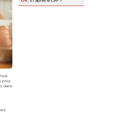
04.
Et après le CAP ?
 Vous
s pour
ez dans
oire