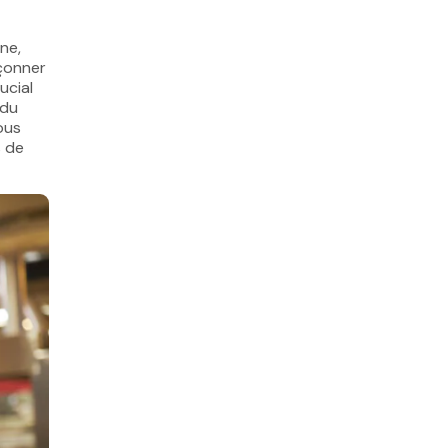
ne,
açonner
ucial
 du
ous
s de