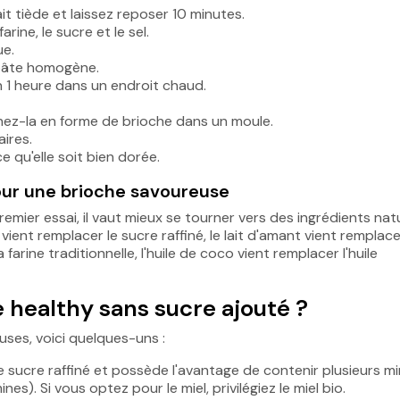
ait tiède et laissez reposer 10 minutes.
rine, le sucre et le sel.
ue.
 pâte homogène.
n 1 heure dans un endroit chaud.
nez-la en forme de brioche dans un moule.
ires.
 qu'elle soit bien dorée.
pour une brioche savoureuse
mier essai, il vaut mieux se tourner vers des ingrédients natu
ent remplacer le sucre raffiné, le lait d'amant vient remplacer 
farine traditionnelle, l'huile de coco vient remplacer l'huile
healthy sans sucre ajouté ?
uses, voici quelques-uns :
 le sucre raffiné et possède l'avantage de contenir plusieurs m
s). Si vous optez pour le miel, privilégiez le miel bio.