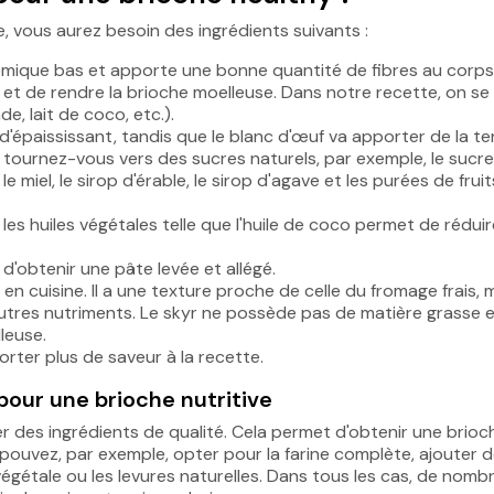
e, vous aurez besoin des ingrédients suivants :
ycémique bas et apporte une bonne quantité de fibres au corps
âte et de rendre la brioche moelleuse. Dans notre recette, on se
de, lait de coco, etc.).
e d'épaississant, tandis que le blanc d'œuf va apporter de la te
: tournez-vous vers des sucres naturels, par exemple, le sucr
e miel, le sirop d'érable, le sirop d'agave et les purées de frui
 les huiles végétales telle que l'huile de coco permet de réduir
d'obtenir une pâte levée et allégé.
sé en cuisine. Il a une texture proche de celle du fromage frais, 
tres nutriments. Le skyr ne possède pas de matière grasse 
leuse.
porter plus de saveur à la recette.
pour une brioche nutritive
liser des ingrédients de qualité. Cela permet d'obtenir une brioc
s pouvez, par exemple, opter pour la farine complète, ajouter 
ne végétale ou les levures naturelles. Dans tous les cas, de nom