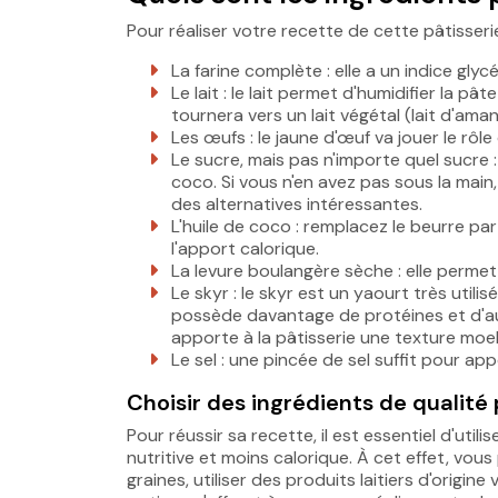
Pour réaliser votre recette de cette pâtisseri
La farine complète : elle a un indice gl
Le lait : le lait permet d'humidifier la p
tournera vers un lait végétal (lait d'aman
Les œufs : le jaune d'œuf va jouer le rôl
Le sucre, mais pas n'importe quel sucre 
coco. Si vous n'en avez pas sous la main, l
des alternatives intéressantes.
L'huile de coco : remplacez le beurre par
l'apport calorique.
La levure boulangère sèche : elle permet 
Le skyr : le skyr est un yaourt très utili
possède davantage de protéines et d'au
apporte à la pâtisserie une texture moel
Le sel : une pincée de sel suffit pour ap
Choisir des ingrédients de qualité 
Pour réussir sa recette, il est essentiel d'uti
nutritive et moins calorique. À cet effet, vou
graines, utiliser des produits laitiers d'origi