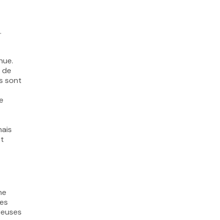
.
nue.
e de
ts sont
e
mais
et
he
des
breuses