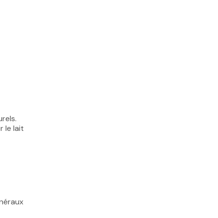
rels.
le lait
inéraux