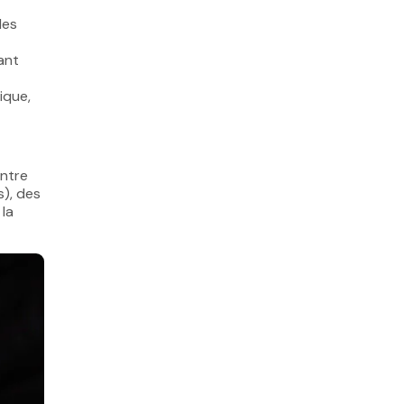
des
ant
ique,
entre
s), des
 la