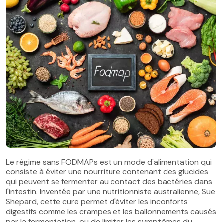
Le régime sans FODMAPs est un mode d'alimentation qui
consiste à éviter une nourriture contenant des glucides
qui peuvent se fermenter au contact des bactéries dans
l'intestin. Inventée par une nutritionniste australienne, Sue
Shepard, cette cure permet d'éviter les inconforts
digestifs comme les crampes et les ballonnements causés
par la fermentation, ou de limiter les symptômes du