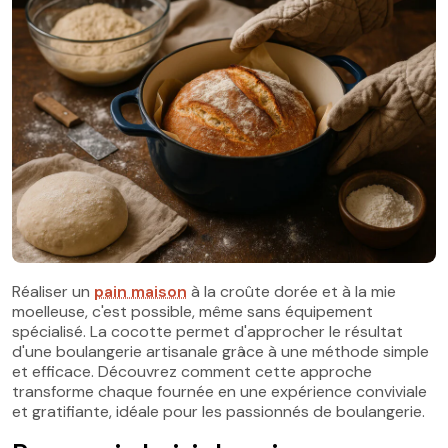
Réaliser un
pain maison
à la croûte dorée et à la mie
moelleuse, c'est possible, même sans équipement
spécialisé. La cocotte permet d'approcher le résultat
d'une boulangerie artisanale grâce à une méthode simple
et efficace. Découvrez comment cette approche
transforme chaque fournée en une expérience conviviale
et gratifiante, idéale pour les passionnés de boulangerie.