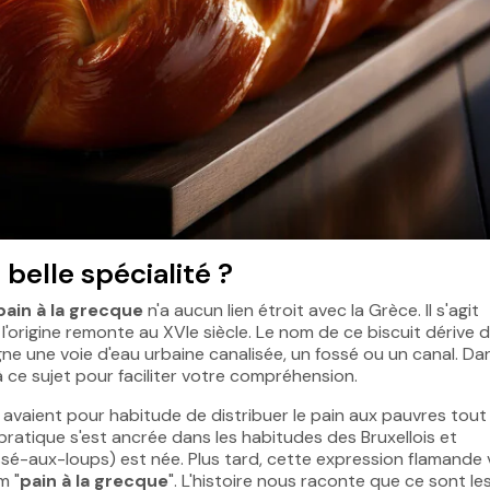
 belle spécialité ?
pain à la grecque
n'a aucun lien étroit avec la Grèce. Il s'agit
l'origine remonte au XVIe siècle. Le nom de ce biscuit dérive 
gne une voie d'eau urbaine canalisée, un fossé ou un canal. Da
à ce sujet pour faciliter votre compréhension.
s avaient pour habitude de distribuer le pain aux pauvres tout
pratique s'est ancrée dans les habitudes des Bruxellois et
ssé-aux-loups) est née. Plus tard, cette expression flamande 
m "
pain à la grecque
". L'histoire nous raconte que ce sont le