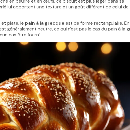
iche en beurre et en œufs, ce biscuit est plus léger dans sa
erlé lui apportent une texture et un goût différent de celui de 
et plate, le
pain à la grecque
est de forme rectangulaire. En
 est généralement neutre, ce qui n'est pas le cas du pain à la 
cun cas être fourré.