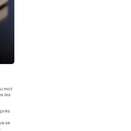
du mot
ns les
 près
va se
s