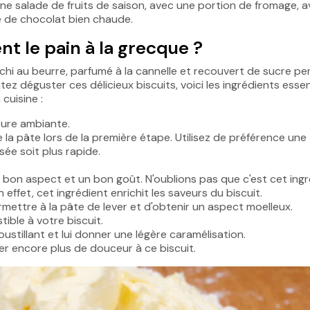
ne salade de fruits de saison, avec une portion de fromage, 
de chocolat bien chaude.
t le pain à la grecque ?
chi au beurre, parfumé à la cannelle et recouvert de sucre perl
ez déguster ces délicieux biscuits, voici les ingrédients essen
cuisine :
ature ambiante.
 la pâte lors de la première étape. Utilisez de préférence une
sée soit plus rapide.
n bon aspect et un bon goût. N'oublions pas que c'est cet ing
effet, cet ingrédient enrichit les saveurs du biscuit.
rmettre à la pâte de lever et d'obtenir un aspect moelleux.
tible à votre biscuit.
oustillant et lui donner une légère caramélisation.
er encore plus de douceur à ce biscuit.