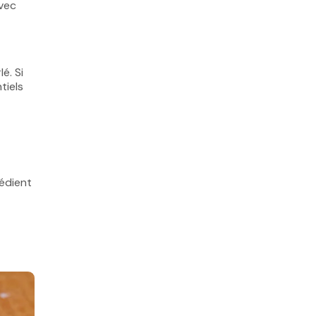
avec
é. Si
tiels
rédient