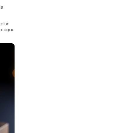
la
 plus
grecque