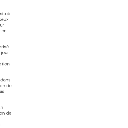
situé
 ceux
our
bien
prisé
 jour
n
ation
r dans
lon de
is
on
ion de
u