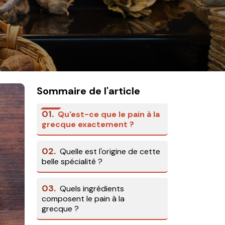
Sommaire de l'article
01.
Qu'est-ce que le pain à la
grecque exactement ?
02.
Quelle est l'origine de cette
belle spécialité ?
03.
Quels ingrédients
composent le pain à la
grecque ?