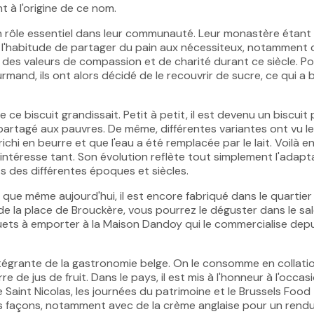
t à l'origine de ce nom.
un rôle essentiel dans leur communauté. Leur monastère étant 
is l'habitude de partager du pain aux nécessiteux, notamment
si des valeurs de compassion et de charité durant ce siècle. P
rmand, ils ont alors décidé de le recouvrir de sucre, ce qui a 
 ce biscuit grandissait. Petit à petit, il est devenu un biscuit 
partagé aux pauvres. De même, différentes variantes ont vu le
richi en beurre et que l'eau a été remplacée par le lait. Voilà e
 intéresse tant. Son évolution reflète tout simplement l'adapt
s des différentes époques et siècles.
 que même aujourd'hui, il est encore fabriqué dans le quartie
s de la place de Brouckère, vous pourrez le déguster dans le sa
ets à emporter à la Maison Dandoy qui le commercialise depu
ntégrante de la gastronomie belge. On le consomme en collati
 de jus de fruit. Dans le pays, il est mis à l'honneur à l'occas
 Saint Nicolas, les journées du patrimoine et le Brussels Food
es façons, notamment avec de la crème anglaise pour un rend