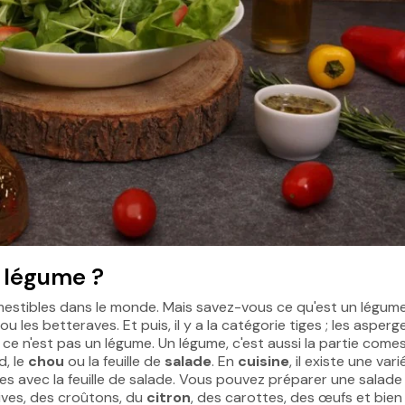
n légume ?
omestibles dans le monde. Mais savez-vous ce qu'est un légum
s ou les betteraves. Et puis, il y a la catégorie tiges ; les asper
, ce n'est pas un légume. Un légume, c'est aussi la partie comes
d, le
chou
ou la feuille de
salade
. En
cuisine
, il existe une var
ées avec la feuille de salade. Vous pouvez préparer une salade
lives, des croûtons, du
citron
, des carottes, des œufs et bien