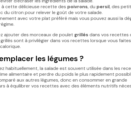
éviter d'écraser les ingrédients de la salade.
z à cette délicieuse recette des
poivrons
, du
persil
, des peti
c du citron pour relever le goût de votre salade.
nement avec votre plat préféré mais vous pouvez aussi la dé
 régime.
ez ajouter des morceaux de poulet
grillés
dans vos recettes 
illés sont à privilégier dans vos recettes lorsque vous faite
 calorique.
remplacer les légumes ?
 habituellement, la salade est souvent utilisée dans les rec
ime alimentaire et perdre du poids le plus rapidement possibl
s, comparé aux autres légumes, donc en consommer en grande
rs à équilibrer vos recettes avec des éléments nutritifs néce