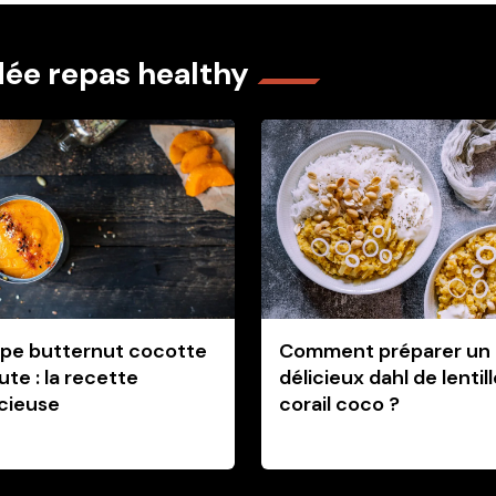
Idée repas healthy
pe butternut cocotte
Comment préparer un
ute : la recette
délicieux dahl de lentil
icieuse
corail coco ?