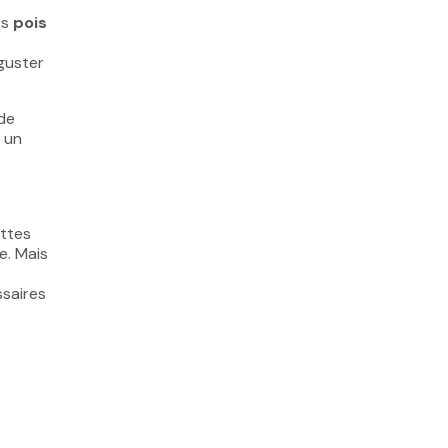
ts
pois
guster
de
s un
ettes
e. Mais
ssaires