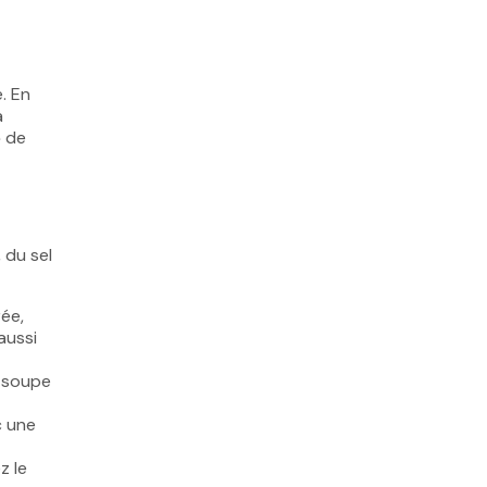
. En
a
e
de
 du sel
rée,
aussi
à soupe
c une
z le