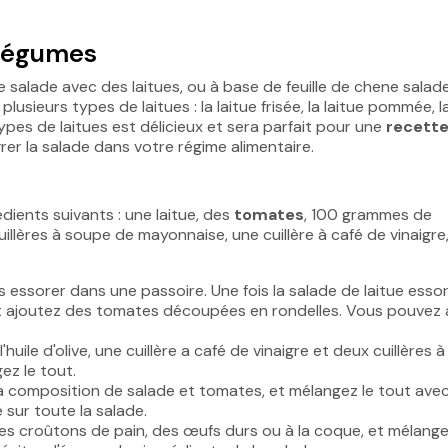
 légumes
 salade avec des laitues, ou à base de feuille de chene salade
sieurs types de laitues : la laitue frisée, la laitue pommée, l
ypes de laitues est délicieux et sera parfait pour une
recett
er la salade dans votre régime alimentaire.
dients suivants : une laitue, des
tomates
, 100 grammes de
uillères à soupe de mayonnaise, une cuillère à café de vinaigre,
les essorer dans une passoire. Une fois la salade de laitue esso
, et ajoutez des tomates découpées en rondelles. Vous pouvez 
l'huile d'olive, une cuillère a café de vinaigre et deux cuillères 
ez le tout.
 la composition de salade et tomates, et mélangez le tout ave
 sur toute la salade.
es croûtons de pain, des œufs durs ou à la coque, et mélange