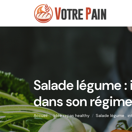
Salade légume : 
dans son régime 
Accueil
Idée repas healthy
Salade légume : in