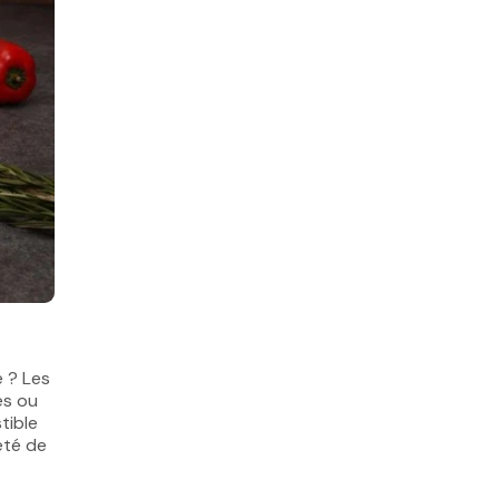
e ? Les
ges ou
tible
iété de